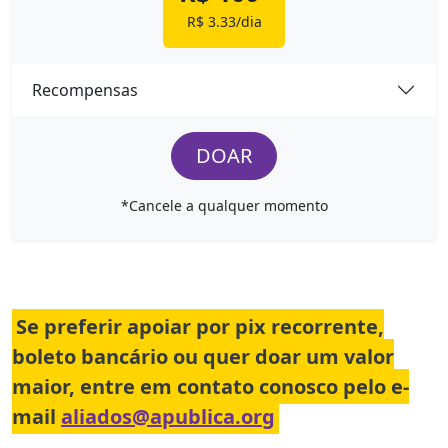
R$ 3.33/dia
Recompensas
DOAR
*Cancele a qualquer momento
Se preferir apoiar por pix recorrente,
boleto bancário ou quer doar um valor
maior, entre em contato conosco pelo e-
mail
aliados@apublica.org