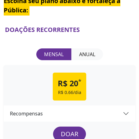
Escolha seu plano abaixo e fortaleça a
Pública:
DOAÇÕES RECORRENTES
MENSAL
ANUAL
*
R$ 20
R$ 0.66/dia
Recompensas
DOAR