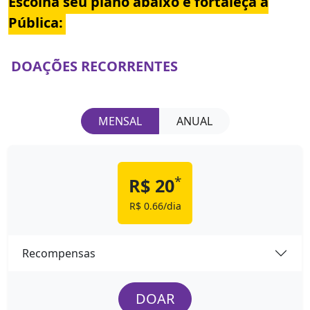
Escolha seu plano abaixo e fortaleça a
Pública:
DOAÇÕES RECORRENTES
MENSAL
ANUAL
*
R$ 20
R$ 0.66/dia
Recompensas
DOAR