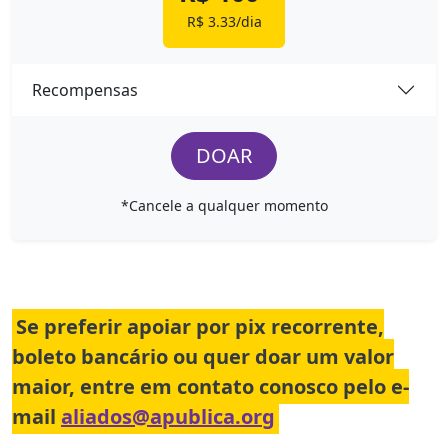
R$ 3.33/dia
Recompensas
DOAR
*Cancele a qualquer momento
Se preferir apoiar por pix recorrente,
boleto bancário ou quer doar um valor
maior, entre em contato conosco pelo e-
mail
aliados@apublica.org