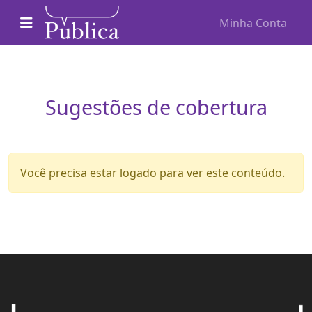
Pular para o conteúdo
Minha Conta
Navegação principal
Sugestões de cobertura
Você precisa estar logado para ver este conteúdo.